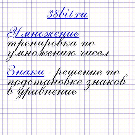
38bit.ru
Умножение
-
тренировка по
умножению чисел
Знаки
- решение по
подстановке знаков
в уравнение